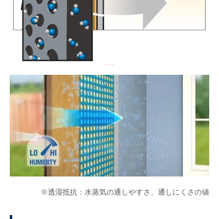
湿った状態で細孔が開き、水蒸気を通過
※透湿抵抗：水蒸気の通しやすさ、通しにくさの値