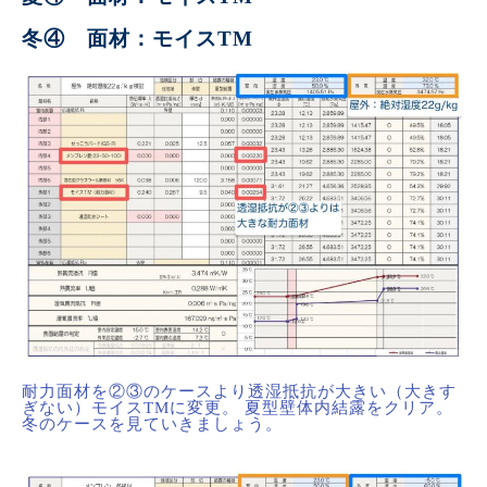
冬④ 面材：モイスTM
耐力面材を②③のケースより透湿抵抗が大きい（大きす
ぎない）モイスTMに変更。 夏型壁体内結露をクリア。
冬のケースを見ていきましょう。