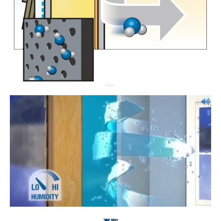
乾燥状態で細孔が閉じ水蒸気をブロック