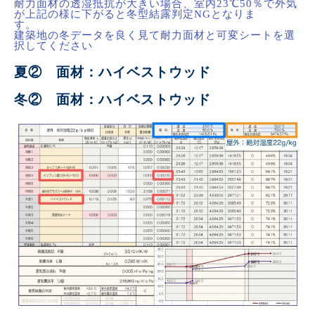
耐力面材の透湿抵抗が大きい場合、室内23℃50％で外気
が上記の様に下がると冬型結露判定NGとなりま
す
建築地の冬データを良く見て耐力面材と可変シートを選
択してください
夏② 面材：ハイベストウッド
冬② 面材：ハイベストウッド