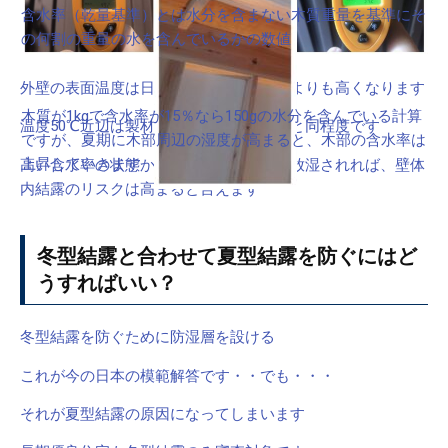
含水率（乾量基準）とは水分を含まない木質重量を基準にそ
の何割の重量の水を含んでいるかの数値
外壁の表面温度は日射が当たると外気温よりも高くなります
木質が1kgで含水率が15％なら150gの水分を含んでいる計算
温度50℃近辺は製材所の「低温乾燥機」と同程度です
ですが、夏期に木部周辺の湿度が高まると、木部の含水率は
上昇していきます
高い含水率の状態から蒸されて壁体内に放湿されれば、壁体
内結露のリスクは高まると言えます
冬型結露と合わせて夏型結露を防ぐにはど
うすればいい？
冬型結露を防ぐために防湿層を設ける
これが今の日本の模範解答です・・でも・・・
それが夏型結露の原因になってしまいます