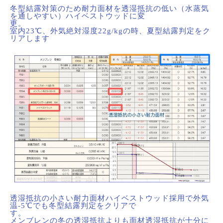
冬型結露対策のため耐力面材を透湿抵抗の低い（水蒸気
を通しやすい）ハイベストウッドに変
更
室内23℃、外気絶対湿度22g/kgの時、夏型結露判定をク
リアします
透湿抵抗の小さい耐力面材ハイベストウッド採用で外気
温-5℃でも冬型結露判定をクリアで
す
メンブレンの冬の透湿抵抗よりも面材透湿抵抗が十分に