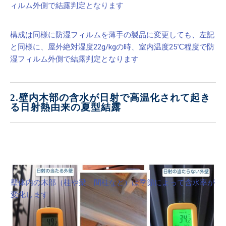
ィルム外側で結露判定となります
構成は同様に防湿フィルムを薄手の製品に変更しても、左記
と同様に、屋外絶対湿度22g/kgの時、室内温度25℃程度で防
湿フィルム外側で結露判定となります
2.壁内木部の含水が日射で高温化されて起き
る日射熱由来の夏型結露
壁体内の木部（柱や梁、間柱など）は季節によって含水率が
変化します