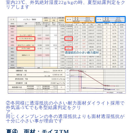
室内23℃、外気絶対湿度22g/kgの時、夏型結露判定をク
リアします
②冬同様に透湿抵抗の小さい耐力面材ダイライト採用で
外気温-5℃でも冬型結露判定をクリ
同じくメンブレンの冬の透湿抵抗よりも面材透湿抵抗が
十分に小さい事が理由です
夏④ 面材：モイスTM