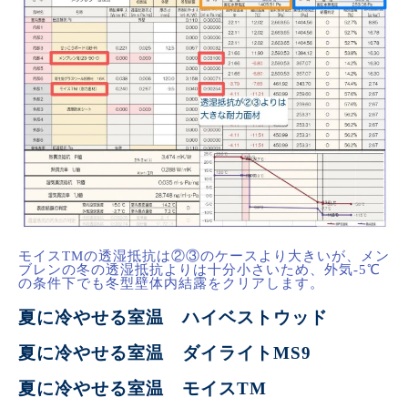
モイスTMの透湿抵抗は②③のケースより大きいが、メン
ブレンの冬の透湿抵抗よりは十分小さいため、外気-5℃
の条件下でも冬型壁体内結露をクリアします。
夏に冷やせる室温 ハイベストウッド
夏に冷やせる室温 ダイライトMS9
夏に冷やせる室温 モイスTM