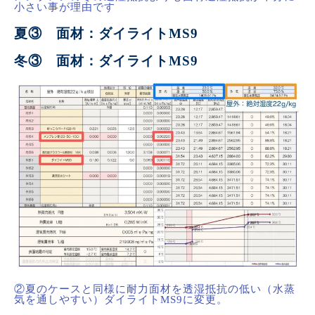
小さい事が理由です
夏③ 面材：ダイライトMS9
冬③ 面材：ダイライトMS9
②夏のケースと同様に耐力面材を透湿抵抗の低い（水蒸
気を通しやすい）ダイライトMS9に変更。