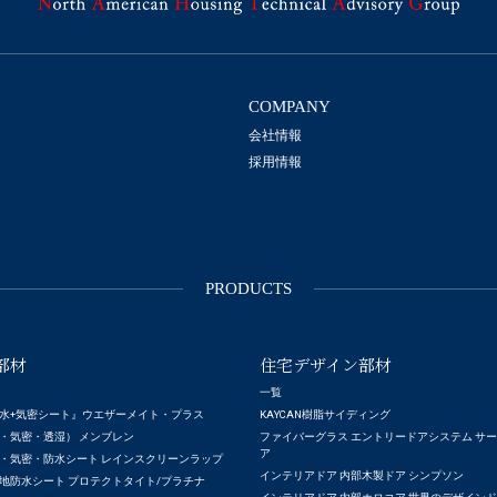
COMPANY
会社情報
採用情報
PRODUCTS
部材
住宅デザイン部材
一覧
水+気密シート』ウエザーメイト・プラス
KAYCAN樹脂サイディング
・気密・透湿） メンブレン
ファイバーグラス エントリードアシステム サ
ア
・気密・防水シート レインスクリーンラップ
インテリアドア 内部木製ドア シンプソン
地防水シート プロテクトタイト/プラチナ