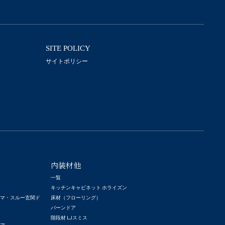
SITE POLICY
サイトポリシー
内装材他
一覧
キッチンキャビネット ホライズン
ーマ・スルー玄関ド
床材（フローリング）
バーンドア
階段材 LJスミス