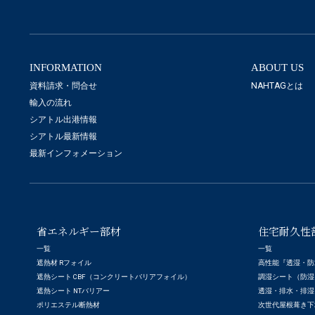
INFORMATION
ABOUT US
資料請求・問合せ
NAHTAGとは
輸入の流れ
シアトル出港情報
シアトル最新情報
最新インフォメーション
省エネルギー部材
住宅耐久性
一覧
一覧
遮熱材 Rフォイル
高性能『透湿・防
遮熱シート CBF（コンクリートバリアフォイル）
調湿シート（防湿
遮熱シート NTバリアー
透湿・排水・排湿
ポリエステル断熱材
次世代屋根葺き下