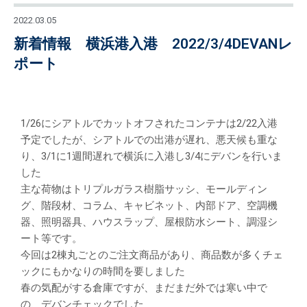
2022.03.05
新着情報 横浜港入港 2022/3/4DEVANレ
ポート
1/26にシアトルでカットオフされたコンテナは2/22入港
予定でしたが、シアトルでの出港が遅れ、悪天候も重な
り、3/1に1週間遅れで横浜に入港し3/4にデバンを行いま
した
主な荷物はトリプルガラス樹脂サッシ、モールディン
グ、階段材、コラム、キャビネット、内部ドア、空調機
器、照明器具、ハウスラップ、屋根防水シート、調湿シ
ート等です。
今回は2棟丸ごとのご注文商品があり、商品数が多くチェ
ックにもかなりの時間を要しました
春の気配がする倉庫ですが、まだまだ外では寒い中で
の、デバンチェックでした