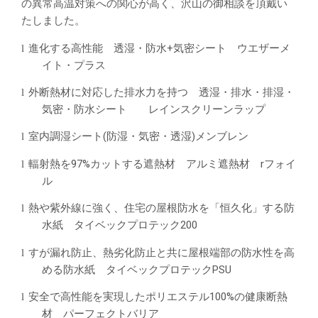
の異常高温対策への関心が高く、沢山の御相談を頂戴い
たしました。
進化する高性能 透湿・防水
+
気密シート ウエザーメ
l
イト・プラス
外断熱材に対応した排水力を持つ 透湿・排水・排湿・
l
気密・防水シート レインスクリーンラップ
室内調湿シート
(
防湿・気密・透湿
)
メンブレン
l
輻射熱を
97%
カットする遮熱材 アルミ遮熱材
r
フォイ
l
ル
熱や紫外線に強く、住宅の屋根防水を「恒久化」する防
l
水紙 タイベックプロテック
200
すが漏れ防止、熱劣化防止と共に屋根端部の防水性を高
l
める防水紙 タイベックプロテック
PSU
安全で高性能を実現したポリエステル
100%
の健康断熱
l
材 パーフェクトバリア