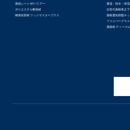
遮熱シート NTバリアー
透湿・排水・排湿
ポリエステル断熱材
次世代屋根葺き下
棟換気部材 リッジマスタープラス
屋根通気樹脂ネッ
ファイバーグラス
屋根材 ディーズ