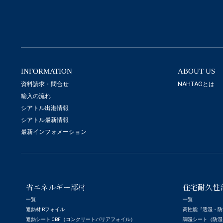
INFORMATION
ABOUT US
資料請求・問合せ
NAHTAGとは
輸入の流れ
シアトル出港情報
シアトル最新情報
最新インフォメーション
省エネルギー部材
住宅耐久性
一覧
一覧
遮熱材 Rフォイル
高性能『透湿・防
遮熱シート CBF（コンクリートバリアフォイル）
調湿シート（防湿