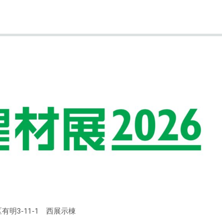
金）の4日間
江東区有明3-11-1 西展示棟