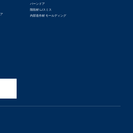
バーンドア
階段材 LJスミス
ドア
内部造作材 モールディング