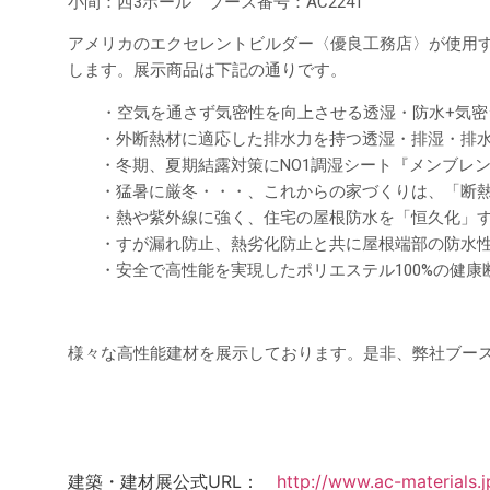
小間：西3ホール ブース番号：AC2241
アメリカのエクセレントビルダー〈優良工務店〉が使用
します。展示商品は下記の通りです。
・空気を通さず気密性を向上させる透湿・防水+気密
・外断熱材に適応した排水力を持つ透湿・排湿・排
・冬期、夏期結露対策にNO1調湿シート『メンブ
・猛暑に厳冬・・・、これからの家づくりは、「断熱」
・熱や紫外線に強く、住宅の屋根防水を「恒久化」す
・すが漏れ防止、熱劣化防止と共に屋根端部の防水性
・安全で高性能を実現したポリエステル100%の健
様々な高性能建材を展示しております。是非、弊社ブー
建築・建材展公式URL：
http://www.ac-materials.j