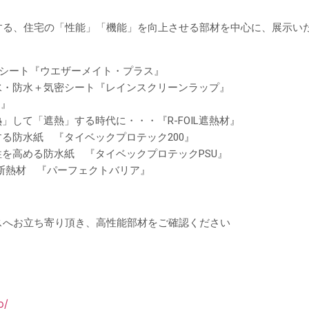
する、住宅の「性能」「機能」を向上させる部材を中心に、展示い
シート『ウエザーメイト・プラス』
水・防水＋気密シート『レインスクリーンラップ』
レン』
して「遮熱」する時代に・・・『R-FOIL遮熱材』
る防水紙 『タイベックプロテック200』
を高める防水紙 『タイベックプロテックPSU』
康断熱材 『パーフェクトバリア』
スへお立ち寄り頂き、高性能部材をご確認ください
p/