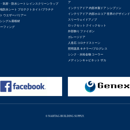
ア
・気密・防水シート レインスクリーンラップ
インテリアドア 内部木製ドア シンプソン
地防水シート プロテクトタイト/プラチナ
インテリアドア 内部ホロコア 世界のデザイン
ト ウエザーバリアー
スリーウェイドアノブ
シングル屋根材
ロックセット クイックセット
ルーフィング
外部飾り ファイポン
ガレージドア
人造石 コロナドストーン
照明器具 キチラー/プログレス
シンク・水栓金物 コーラー
メディシンキャビネット ザカ
© NAHTAG BUILDING SUPPLY.