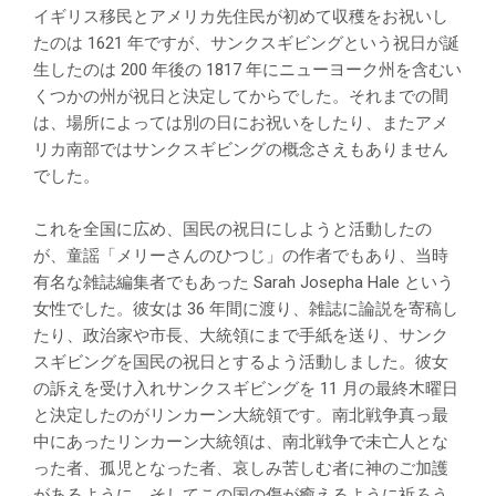
イギリス移民とアメリカ先住民が初めて収穫をお祝いし
たのは 1621 年ですが、サンクスギビングという祝日が誕
生したのは 200 年後の 1817 年にニューヨーク州を含むい
くつかの州が祝日と決定してからでした。それまでの間
は、場所によっては別の日にお祝いをしたり、またアメ
リカ南部ではサンクスギビングの概念さえもありません
でした。
これを全国に広め、国民の祝日にしようと活動したの
が、童謡「メリーさんのひつじ」の作者でもあり、当時
有名な雑誌編集者でもあった Sarah Josepha Hale という
女性でした。彼女は 36 年間に渡り、雑誌に論説を寄稿し
たり、政治家や市長、大統領にまで手紙を送り、サンク
スギビングを国民の祝日とするよう活動しました。彼女
の訴えを受け入れサンクスギビングを 11 月の最終木曜日
と決定したのがリンカーン大統領です。南北戦争真っ最
中にあったリンカーン大統領は、南北戦争で未亡人とな
った者、孤児となった者、哀しみ苦しむ者に神のご加護
があるように、そしてこの国の傷が癒えるように祈ろう