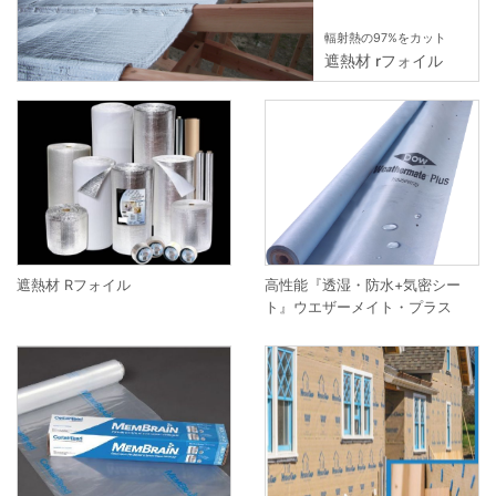
輻射熱の97%をカット
遮熱材 rフォイル
遮熱材 Rフォイル
高性能『透湿・防水+気密シー
ト』ウエザーメイト・プラス