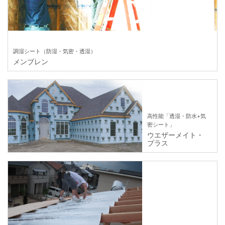
調湿シート（防湿・気密・透湿）
メンブレン
高性能「透湿・防水+気
密シート」
ウエザーメイト・
プラス